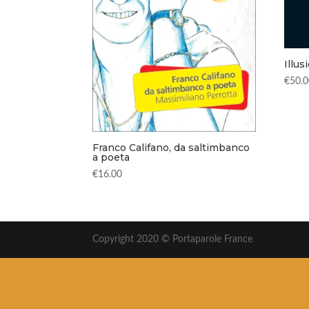
Illus
€
50.
Franco Califano, da saltimbanco
a poeta
€
16.00
Copyright 2020 © Portaparole France