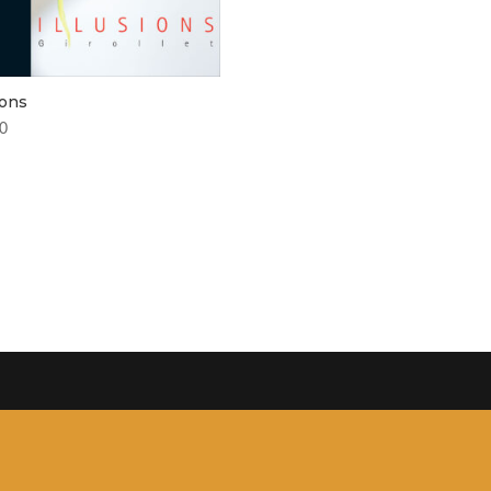
ions
00